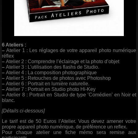
6 Ateliers :
–
Atelier 1 : Les réglages de votre appareil photo numérique
réflex
–
Atelier 2 : Comprendre l’éclairage et la photo d’objet
–
Atelier 3 : L’utilisation des flashs de Studio.
–
Atelier 4 : La composition photographique
–
Atelier 5 : Retouches de photos avec Photoshop
–
Atelier 6 : Portrait en lumière naturelle.
–
Atelier 7 : Portrait en Studio photo Hi-Key
–
Atelier 8 : Portrait en Studio de type ’Comédien’ en Noir et
blanc.
[Détails ci-dessous]
Le tarif est de 50 Euros l’Atelier. Vous devez amener votre
propre appareil photo numérique, de préférence un reflex.
Pour chaque atelier une fiche mémo sera remise aux
participants.