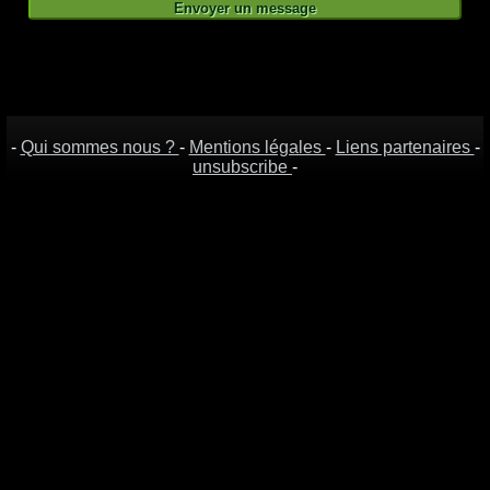
-
Qui sommes nous ?
-
Mentions légales
-
Liens partenaires
-
unsubscribe
-