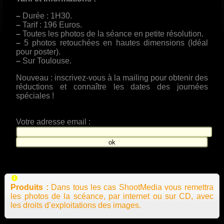
–
Durée : 1H30.
–
Tarif : 196 Euros.
–
Toutes les photos de la séance en petite résolution.
–
5 photos retouchées en hautes dimensions (Idéal
pour poster).
–
Sur Toulouse.
Nouveau : inscrivez-vous à la mailing pour obtenir des
réductions et connaître les dates des journées
spéciales !
Votre adresse email :
Produits :
Dans tous les cas ShootMedia vous remettra
les photos de la scéance, par internet ou sur CD, avec
les droits d’exploitations des images.