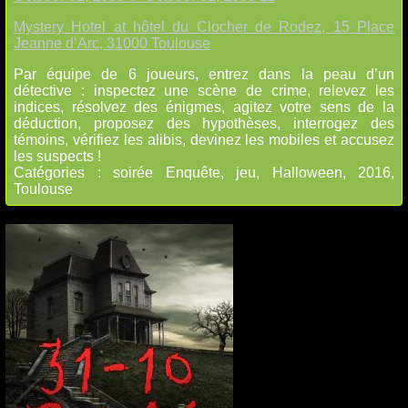
Mystery Hotel
at
hôtel du Clocher de Rodez, 15 Place
Jeanne d’Arc, 31000 Toulouse
Par équipe de 6 joueurs, entrez dans la peau d’un
détective : inspectez une scène de crime, relevez les
indices, résolvez des énigmes, agitez votre sens de la
déduction, proposez des hypothèses, interrogez des
témoins, vérifiez les alibis, devinez les mobiles et accusez
les suspects !
Catégories :
soirée Enquête
,
jeu
,
Halloween
,
2016
,
Toulouse