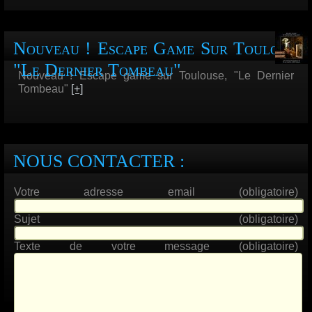
Nouveau ! Escape Game Sur Toulouse,
"Le Dernier Tombeau"
Nouveau ! Escape game sur Toulouse, "Le Dernier
Tombeau"
[+]
NOUS CONTACTER :
Votre adresse email (obligatoire)
Sujet (obligatoire)
Texte de votre message (obligatoire)