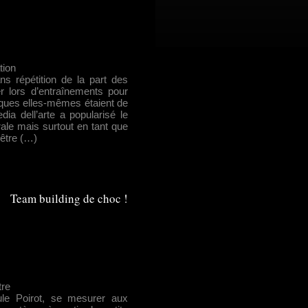
tion
ns répétition de la part des
er lors d’entraînements pour
ecques elles-mêmes étaient de
ia dell’arte a popularisé le
rale mais surtout en tant que
 être (…)
Team building de choc !
re
e Poirot, se mesurer aux