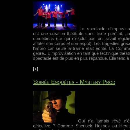
Le spectacle d’improvisa
est une création théâtrale sans texte préécrit, sa
comédiens (ce qui n’exclut pas un travail réguli
affûter son corps et son esprit). Les tragédies gr
l’impro car seule la trame était écrite. La Commed
genre.. L’improvisation en tant que technique théât
spectacle est de plus en plus répandue. Elle tend à
[+]
Soirée Enquêtes - Mystery Prod
Qui n’a jamais rêvé d’êt
détective ? Comme Sherlock Holmes ou Hercul